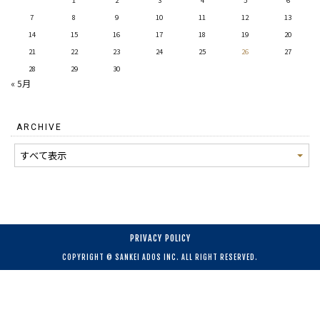
1
2
3
4
5
6
7
8
9
10
11
12
13
14
15
16
17
18
19
20
21
22
23
24
25
26
27
28
29
30
« 5月
ARCHIVE
PRIVACY POLICY
COPYRIGHT © SANKEI ADOS INC. ALL RIGHT RESERVED.