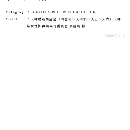
Category
： DIGITAL/CREATIVE/PUBLICATION
Client
：天神橋筋商店会（四番街〜天四北〜天五〜天六）天神
祭女性御神輿実行委員会 事務局 様
Image
3
of
5